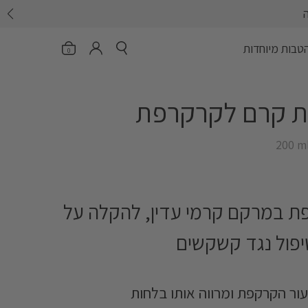
פתח חיפוש
פתיחת הסל
header.account.login
טבות מיוחדות
0
‎200 m
ת במרקם קרמי עדין, להקלה על
טיפול נגד קשקשים
ור הקרקפת ומרווה אותו בלחות