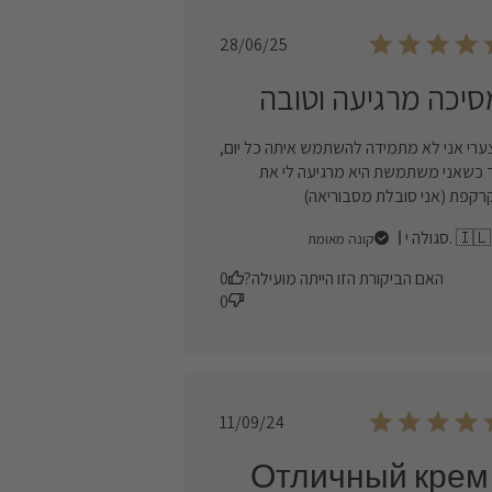
Published
28/06/25
date
סיכה מרגיעה וטובה
ערי אני לא מתמידה להשתמש איתה כל יום,
 כשאני משתמשת היא מרגיעה לי את
רקפת (אני סובלת מסבוריאה)
סגולה י. 🇮🇱
קונה מאומת
האם הביקורת הזו הייתה מועילה?
0
0
Published
11/09/24
date
Отличный крем 