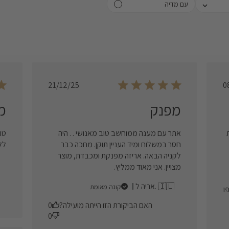
Select
עם מדיה
filtering
star (lo
(
Published
21/12/25
0
date
מפנק
מ
אתר עם מענה ממוחשב טוב מאנושי . . היה
טו
חסר במשלוח ומיד העניין תוקן. מחכה כבר
לל
לקניה הבאה. אריזה מפנקת ומכבדת, מוצר
מצויין. אני מאוד ממליץ.
אריה ל. 🇮🇱
קונה מאומת
ו
האם הביקורת הזו הייתה מועילה?
0
0