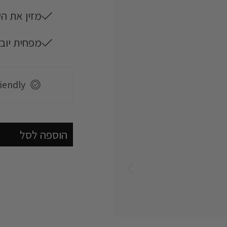
מזין את ה
riendly
מפחית יובש
משלוח חי
riendly
משלוח חי
הוספה לסל