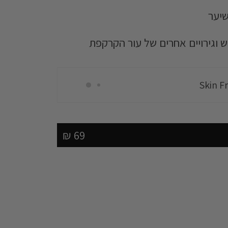
שיער
Skin F
 וגירויים אחרים של עור הקרקפת
נם בהזמנה מעל 249 ₪!
Skin F
נם בהזמנה מעל 249 ₪!
69 ₪