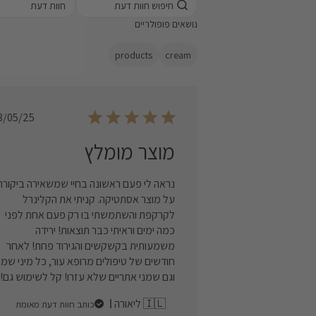
 a rating for
חוות דעת
 reviews, from 1
נושאים פופולריים
west) to 5 stars
highest)
products
cream
Published
8/05/25
date
מוצר מומלץ
נראה לי פעם ראשונה בחיי שמשאירה ביקורת
על מוצר אסתטיקה. קניתי את הקלינרל
לקרקפת והשתמשתי בו רק פעם אחת לפני
כמה ימים וראיתי כבר תוצאות! ירידה
משמעותית בקשקשים והגירוד פחת! לאחר
חודשים של טיפולים מרופא עור, כל מיני שמפ
וגם שמני אתריים שלא עזרו! קל לשימוש גם!
ליאורה 🇮🇱
כותב חוות דעת מאומת