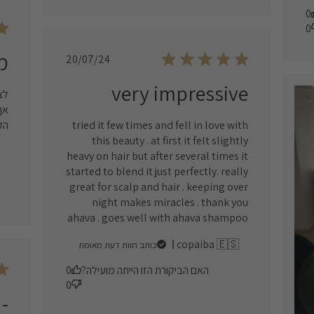
0
0
מ
Published
20/07/24
date
very impressive
לצ
אך
tried it few times and fell in love with
הק
this beauty . at first it felt slightly
heavy on hair but after several times it
started to blend it just perfectly. really
great for scalp and hair . keeping over
night makes miracles . thank you
ahava . goes well with ahava shampoo
copaiba 🇪🇸
כותב חוות דעת מאומת
האם הביקורת הזו הייתה מועילה?
0
0
-