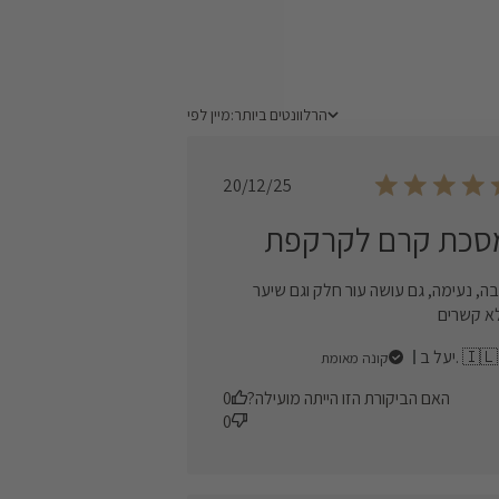
הרלוונטים ביותר
מיין לפי:
מיין לפי
Published
20/12/25
date
סכת קרם לקרקפת
בה, נעימה, גם עושה עור חלק וגם שיער
א קשרים
יעל ב. 🇮🇱
קונה מאומת
האם הביקורת הזו הייתה מועילה?
0
0