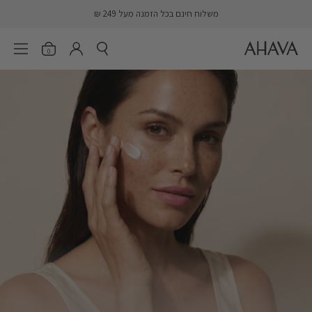
דלג
משלוח חינם בכל הזמנה מעל 249 ₪
AHAVA
פתח חיפוש
פתיחת הסל
פתח 
er.account.login
0