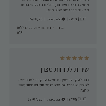
משמעית חלק ונעים יותר, החצ׳קונים נעלמו להם תוך
שבועיים והכל נראה פשוט מצויין.
Published
רונה א. 🇮🇱
15/08/25
קונה מאומת
date
האם הביקורת הזו הייתה מועילה?
0
0
שירות לקוחות מצוין
בתחילה קיבלת שמן עם משאבה תקופה, לאחר פנייה
לשירות נשלח לי שמן חדש לגמרי תוך יום! מאוד מאוד
מרוצה
Published
הילה ג. 🇮🇱
17/07/25
קונה מאומת
date