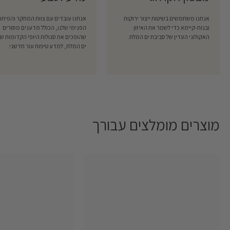
אנחנו משתמשים בשיטות ייצור ירוקות
אנחנו עובדים עם צוות המחקר והפיתו
ובנות-קיימא כדי לשמר את האיזון
הפנימי שלנו, הכולל מדענים מסורים
האקולוגי העדין של סביבת ים המלח.
שהופכים את סגולות היופי הקדומות של
ים המלח, למדע טיפוח עור חדשני.
מוצרים מומלצים עבורך