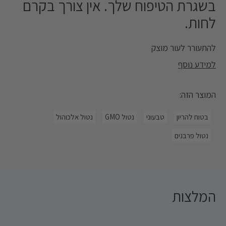
בשגרת הטיפוח שלך. אין צורך בקרם
לחות.
להתעורר לעור מוצק
למידע נוסף
תמצית לילה למיצוק וחידוש עור הפנים במהלך הלילה. פועלת
המוצר הזה:
באופן אקטיבי, ומעניקה אפקט הרמה ומיצוק. התמצית הבלעדית
מתמקדת ביצירת עור חלק ומוצק במשך הלילה, ומבוססת על
קומפלקס Extreme™ שרותם את סודות הטבע מהמקומות
בטוח להריון
טבעוני
נטול GMO
נטול אלכוהול
הגבוהים והנמוכים ביותר בעולם. הקומפלקס החדשני משלב
בהרמוניה את רכיב ה- Osmoter™ תמצית מינרלית ייחודית
נטול פרבנים
שנבדקה מחקרית כמעלה את רמות הלחות בעור, ותמצית בוטנית
לחיזוק ושיפור מרקם העור מהרי ההימלאיה.
התמצית הייחודית מעשירה את העור בלחות ומסייעת בהחלקתו,
ומעניקה לך עור רענן וזוהר יותר בבוקר.
המלצות