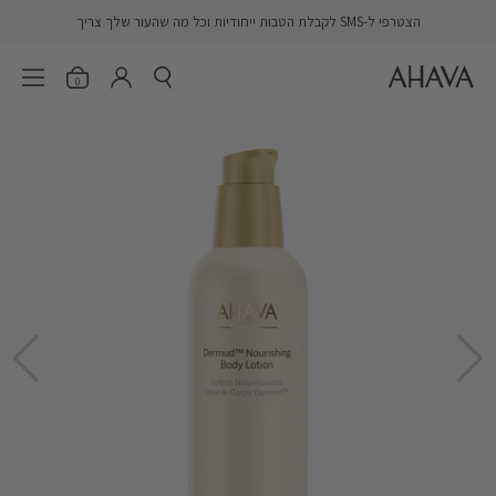
דלג
הצטרפי ל-SMS לקבלת הטבות ייחודיות וכל מה שהעור שלך צריך
AHAVA
פתח חיפוש
פתיחת הסל
פתח 
er.account.login
0