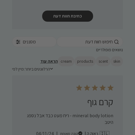
כתיבת חוות דעת
מסננים
נושאים פופולריים
skin
scent
products
cream
הראה עוד
הרלוונטים ביותר
מיין לפי:
מיין לפי
קרם גוף
mineral body lotion - ריח מעט כבד אבל נספג
היטב
Published
נאוה ה. 🇮🇱
04/11/24
קונה מאומת