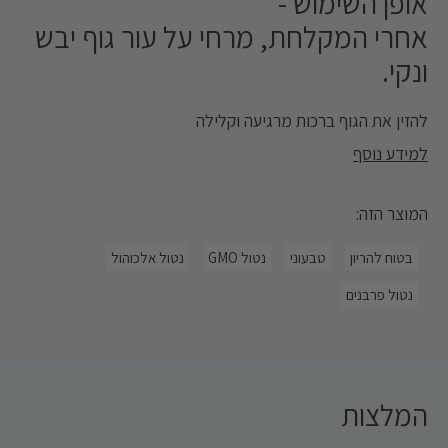
אופן השימוש -
אחרי המקלחת, מרחי על עור גוף יבש
ונקי.
להזין את הגוף ברכות מרגיעה וקלילה
למידע נוסף
תחליב הזנה ולחות מרגיע על בסיס טכנולוגיית דרמד (
המוצר הזה:
DERMUD™) המשלב את הבוץ המינרלי הטבעי של ים המלח
כחלק אינטגרלי מהפורמולה על מנת להקל באופן מידי על עור
גוף יבש, מחוספס ורגיש. התחליב הקטיפתי, נספג היטב
בטוח להריון
טבעוני
נטול GMO
נטול אלכוהול
ובקלילות, מותיר את עור הגוף נינוח, רענן ורווי בלחות. מועשר גם
בתמציות בוטניות מרגיעות כולל אלוורה, קלנדולה וביסבולול
נטול פרבנים
המסייעים להקל על עור יבש ורגיש.
תחליב הזנה ולחות מרגיע על בסיס טכנולוגיית דרמד (
DERMUD™) המשלב את הבוץ המינרלי הטבעי של ים המלח
כחלק אינטגרלי מהפורמולה על מנת להקל באופן מידי על עור
גוף יבש, מחוספס ורגיש.
המלצות