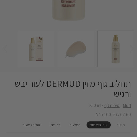
תחליב גוף מזין DERMUD לעור יבש
ורגיש
Mud
טיפוח גוף
‎250 ml
67.60 ₪ ל-100 מ״ל
תיאור
אופן השימוש
המלצות
רכיבים
שאלות נפוצות