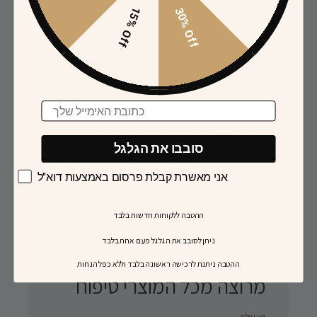
15% Off
30% Off
ריח מצויין וקרם מזין פשוט
Email
ריח מצויין וקרם מזין פשוט מצויין
Published
רינת ע. 🇮🇱
25/07/22
קונה מאומת
סובבו את הגלגל
date
האם הביקורת הזו הייתה מועילה?
0
0
אני מאשרת קבלת פרסום באמצעות דוא"ל
ההטבה ללקוחות חדשות בלבד
ניתן לסובב את הגלגל פעם אחת בלבד
​ההטבה ניתנת לרכישה ראשונה בלבד וללא כפל הנחות
מרוצה מכל המוצרי טיפוח