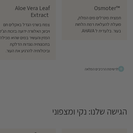
Aloe Vera Leaf
Osmoter™ ‎
Extract ‎
תמצית מינרלים מים המלח,
פועלת להעלאת רמת הלחות
צמח בשרני הגדל באקלים חם
בעור. בלעדית ל AHAVA.
ויבש; האלוורה ידועה בזכות הג'ל
המזין והעשיר במים שהיא מכילה,
בתכונותיה נוגדות הדלקת
וביכולותיה להרגיע את העור.
לרשימת הרכיבים המלאה
הגישה שלנו: נקי ומצפוני