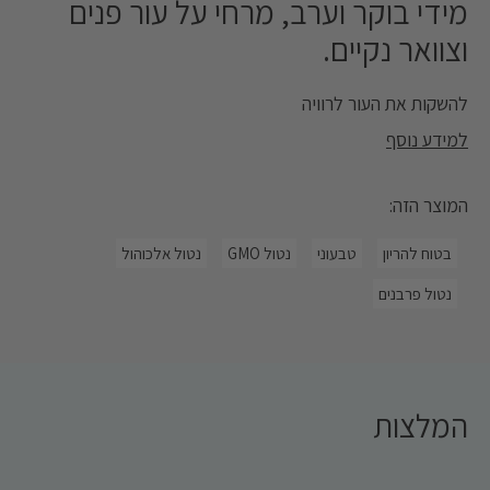
מידי בוקר וערב, מרחי על עור פנים
וצוואר נקיים.
להשקות את העור לרוויה
למידע נוסף
הוסיפו לחות ואיזון לשגרת הטיפוח היומית עם קרם הלחות לעור
המוצר הזה:
מעורב . מבוסס על ™Osmoter - תמצית המינרלים הייחודית
שלנו, שנבדקה מחקרית כמעלה את רמות הלחות בעור. הקרם
במרקם ג'ל- קליל, מעניק לחות עשירה בגימור רענן וללא ברק.
בטוח להריון
טבעוני
נטול GMO
נטול אלכוהול
מועשר בויטמין B5 ואלוורה ללחות מיידית ומתמשכת, בויטמין E
והממליס, המסייעים לאיזון העור. הקרם מותיר את העור רענן,
נטול פרבנים
חלק ורווי לאורך היום.
הוראות שימוש: למרוח על פנים וצוואר נקיים בכל יום.
נבדק דרמטולוגית
המלצות