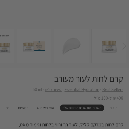
קרם לחות לעור מעורב
Best Sellers
Essential Hydration
טיפוח פנים
‎50 ml
438 ₪ ל-100 מ״ל
תיאור
השלימי את שגרת הטיפוח שלך‎
אופן השימוש
המלצות
רכיבים
קרם לחות במרקם קליל, לעור רך ורווי בלחות וגימור מאט,