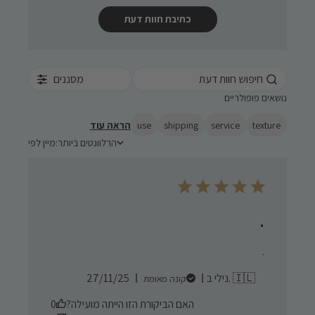
כתיבת חוות דעת
מסננים
נושאים פופולריים
texture
service
shipping
use
הראה עוד
הרלוונטים ביותר
מיין לפי:
מיין לפי
.
.
Published
נילי ב. 🇮🇱
27/11/25
קונה מאומת
date
האם הביקורת הזו הייתה מועילה?
0