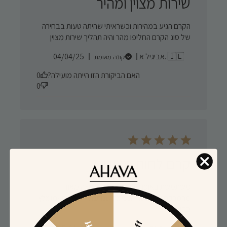
שירות מצוין ומהיר
הקרם הגיע במהירות וכשראיתי שהיתה טעות בבחירה
של סוג הקרם החליפו מהר והיה תהליך שירות מצוין
Published
אביגיל א. 🇮🇱
04/04/25
קונה מאומת
date
האם הביקורת הזו הייתה מועילה?
0
0
קרם לחות מצויין
משתמשת באופן קבוע מדי יום , מרוצה מאוד
מהמרקם והתחושה הנעימה שנותנת לי הלחות -מומלץ
בחום