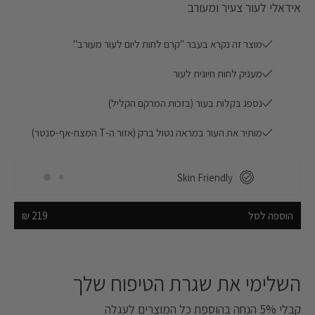
אידאלי לעור צעיר ומעורב
מוצר זה נקרא בעבר "קרם לחות ליום לעור מעורב"
מעניק לחות חיונית לעור
נספג בקלות בעור (בזכות המרקם הקליל)
Skin Friendly
מותיר את העור במראה נטול ברק (אזור ה-T המצח-אף-סנטר)
משלוח חינם בהזמנה מעל 249 ₪!
Skin Friendly
משלוח חינם בהזמנה מעל 249 ₪!
הוספה לסל
219 ₪
השלימי את שגרת הטיפוח שלך‎
קבלי 5% הנחה בהוספת כל המוצרים לעגלה‎