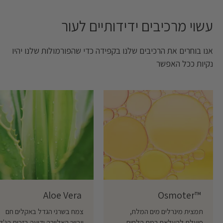
עשוי מרכיבים ידידותיים לעור ‎
אנו בוחרים את הרכיבים שלנו בקפידה כדי שהפורמולות שלנו יהיו
נקיות ככל האפשר
Aloe Vera ‎
Osmoter™ ‎
תמצית מינרלים מים המלח,
צמח בשרני הגדל באקלים חם
פועלת להעלאת רמת הלחות
ויבש; האלוורה ידועה בזכות הג'ל