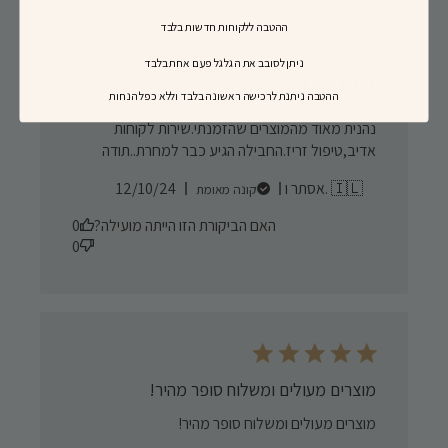
ההטבה ללקוחות חדשות בלבד
ניתן לסובב את הגלגל פעם אחת בלבד
קרם לחות
​ההטבה ניתנת לרכישה ראשונה בלבד וללא כפל הנחות
נהנית מאוד מהמוצרים שהזמנתי.שירות לקוחות
אדיב,טיפול זריז.החבילה הגיע כבר למחרת..תודה
Published
אסתר ו. 🇮🇱
12/10/24
קונה מאומת
date
האם הביקורת הזו הייתה מועילה?
0
0
מוצרים מעולים ומשלוח סופר מהיר!
מוצרים מעולים ומשלוח סופר מהיר!