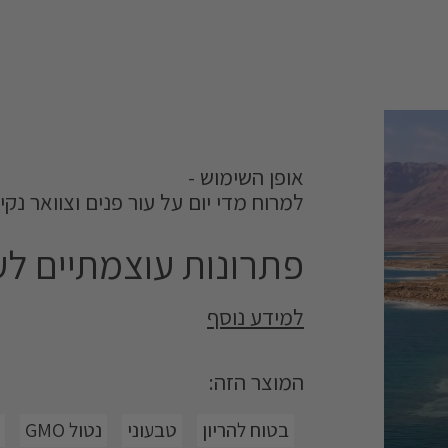
אופן השימוש -
למרוח מדי יום על עור פנים וצוואר נק
פתרונות עוצמתיים לעו
למידע נוסף
קרם-ג'ל ייחודי המסייע בהבהרת כתמי 
המוצר הזה:
ומינרלים, למראה זוהר ואחיד יותר. ה
בטוח להריון
טבעוני
נטול GMO
משלבת באופן אפקטיבי וסינרגטי בין 