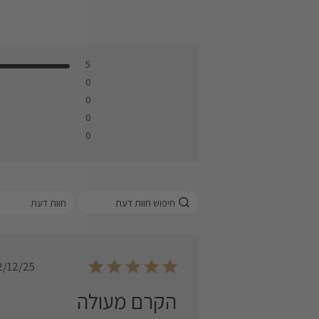
5
0
0
0
0
 a rating for
חוות דעת
 reviews, from 1
west) to 5 stars
highest)
Published
2/12/25
date
הקרם מעולה