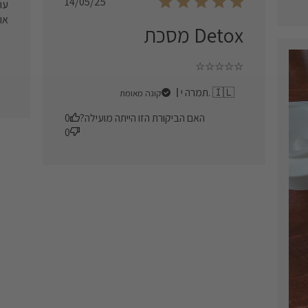
Published
14/05/25
עו
date
או
Detox מסכת
☆☆☆☆☆
תמרה י. 🇮🇱
קונה מאומת
האם הביקורת הזו הייתה מועילה?
0
0