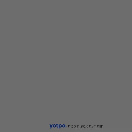
כתמי עור, בתוספת - Pureoxin™ וחומצה אסקורבית, לבין ה- Osmoter™,
רית כמעלה את רמות הלחות בעור.
טציה קיימים, בעיכוב הופעת כתמים
רן.
חוות דעת אמינות מבית