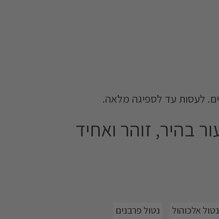
יים. לעסות עד לספיגה מלאה.
ר בהיר, זוהר ואחיד
פיגמנטציה ומזין את עור הפנים בלחות
קרם-ג'ל מבוסס על פורמולה חדשנית
ובלעדית ל-AHAVA, המכילה את פטנט ה-Lucent-Boosting™. הפורמולה
נטול אלכוהול
נטול פרבנים
תמציות צמחים, שהוכחו כיעילות בהפחתת