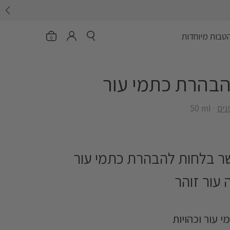
פתח חיפוש
פתיחת הסל
header.account.login
טבות מיוחדות
0
הבהרת כתמי עור
נים
‎50 ml
ר בלחות להבהרת כתמי עור
עור זוהר
Skin F
 עור וכהויות