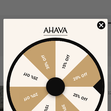
5
5
4
על סמך 5 חוות דעת
core of 5 out of 5 stars
3
2
1
30% Off
15% Off
Select
עם מדיה
25% Off
filtering
20% Off
star (lo
(
1
20% Off
25% Off