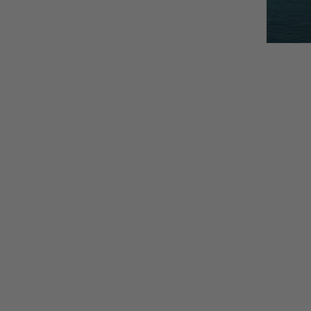
תמצית מינרלית ייחודית שנבדקה מחק
הקרם-ג'ל מסייע בהבהרת כתמי פיגמנ
חדשים, ומעניק לעור גוון אחיד, חלק וקו