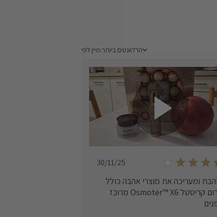
הרלוונטים ביותר
מיין לפי:
מיין לפי
Published
30/11/25
date
הבת ומעריכה את מוצרי אהבה כולל
סרום קריסטל Osmoter™ X6 מרוכז
נים