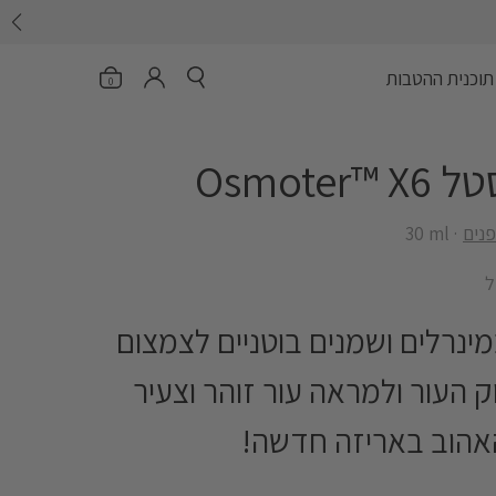
פתח חיפוש
פתיחת הסל
header.account.login
תוכנית ההטבות
0
Osmote
פנים
‎30 ml
ינרלים ושמנים בוטניים לצמצום
 העור ולמראה עור זוהר וצעיר
האהוב באריזה חדשה!