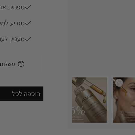
riendly
מפחית את 
מסייע למי
משלוח חי
מעניק לעו
riendly
משלוח חי
הוספה לסל