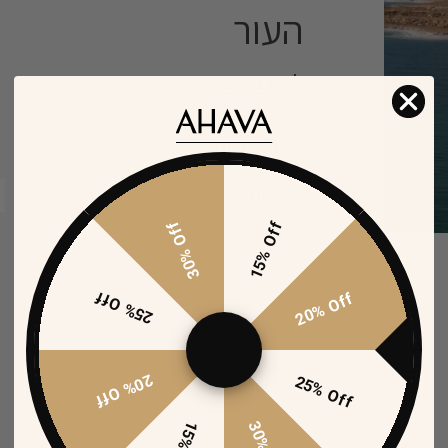
העור
למידע נוסף
המוצר הזה:
המלח המוכחת מדעית ביכולתה להעלו
בטוח להריון
טבעוני
נטול GMO
בשילוב תמציות שמנים - חוחובה, בוראג
הסרום מפחית משמעותית את נראות הק
30% Off
15% Off
זוהר מיידי חיוני וצעיר. המרקם סרום-
מלטפת כבר ממגע ראשון ומשיב לעור רכ
במבדקי נסייניות:
25% Off
20% Off
95% דיווחו על הפחתת מראה קמטים בעור
85% הצהירו על שיפור משמעותי של גמישות העור
20% Off
25% Off
פעם ביום, תחת פיקוח דרמטולוג.