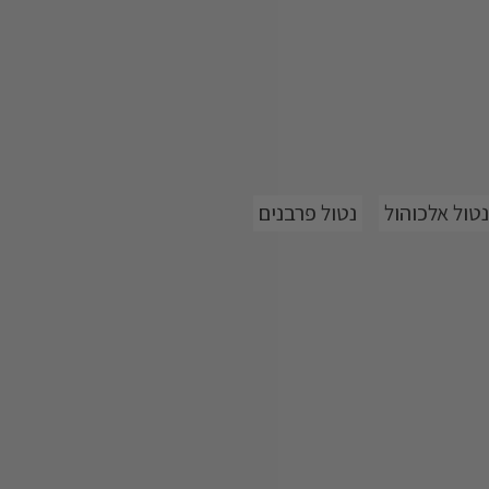
סרום פורץ דרך המבוסס על טכנולוגית 6X ™Osmoter, פטנט בלעדי ל-
AHAVA- המכיל ריכוז גבוה פי 6 של גבישי ה-™Osmoter תמצית המינרלים מים
ת את רמת הלחות הטבעית של העור,
נטול אלכוהול
נטול פרבנים
', אובליפיחה, היפריקום ומקדמיה.
מטים, תורם למיצוק העור ומוסיף לו
שמן הייחודי שלו עוטף את העור בחמימות
ות ונינוחות טבעית.
*נערך בהשתתפות 40 נסייניות בגילאי 60-40 במהלך 4 שבועות במריחת הסרום