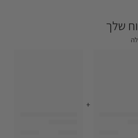
ח שלך‎
+