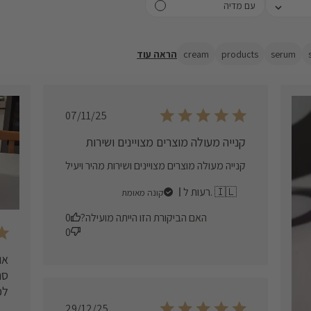
Select
עם מדיה
filtering
star (lo
(
serum
products
cream
הראה עוד
Published
07/11/25
date
קנייה מעולה מוצרים מצויינים ושירות
קנייה מעולה מוצרים מצויינים ושירות מהיר ויעיל
רעות ל. 🇮🇱
קונה מאומת
האם הביקורת הזו הייתה מועילה?
0
0
או
לפ
Published
29/12/25