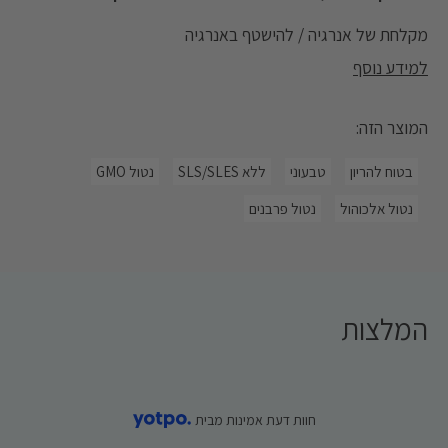
מקלחת של אנרגיה / להישטף באנרגיה
למידע נוסף
ג'ל רחצה ממריץ המועשר ב- ™Osmoter - תמצית המינרלים
המוצר הזה:
מים המלח הבלעדית ל-AHAVA הפועלת להעלאת רמת הלחות
בעור וב- G-force: קומפלקס בוטני נוגד חמצון המכיל שילוב של
תמצית שורש ג'ינג'ר, תמצית ג'ינסנג ותמצית עלי ג'ינקו בילובה.
בטוח להריון
טבעוני
ללא SLS/SLES
נטול GMO
הג'ל מנקה את העור ביעילות ובלי לייבש אותו, וממלא אותו
באנרגיה עם ניחוחות הדרים ועציים ארומטיים. בתוספת חומצה
נטול אלכוהול
נטול פרבנים
לקטית אנטי בקטריאלית, הג'ל מגן על העור מפני מזהמים
יומיומיים.
המלצות
חוות דעת אמינות מבית