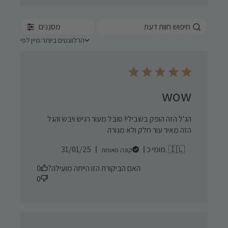
מסננים
הרלוונטים ביותר
מיין לפי:
מיין לפי
wow
הג'ל הזה הופק בשבילי! סובל מעור רגיש ויבש והגל
הזה מאיר עור חלק ולא מגורה
Published
מומי כ. 🇮🇱
31/01/25
קונה מאומת
date
האם הביקורת הזו הייתה מועילה?
0
0