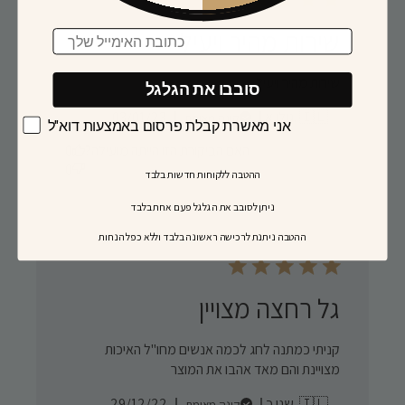
שירות מהיר ויעיל
Email
שירות מהיר ויעיל
סובבו את הגלגל
Published
גולן א. 🇮🇱
03/01/23
קונה מאומת
אני מאשרת קבלת פרסום באמצעות דוא"ל
date
האם הביקורת הזו הייתה מועילה?
0
0
ההטבה ללקוחות חדשות בלבד
ניתן לסובב את הגלגל פעם אחת בלבד
​ההטבה ניתנת לרכישה ראשונה בלבד וללא כפל הנחות
גל רחצה מצויין
קניתי כמתנה לחג לכמה אנשים מחו"ל האיכות
מצויינת והם מאד אהבו את המוצר
Published
שני כ. 🇮🇱
29/12/22
קונה מאומת