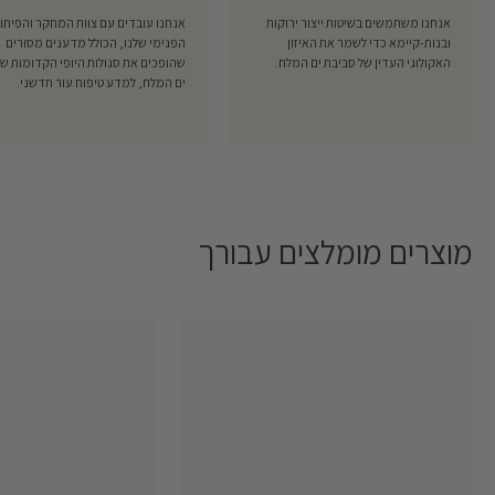
אנחנו משתמשים בשיטות ייצור ירוקות
אנחנו עובדים עם צוות המחקר והפיתו
ובנות-קיימא כדי לשמר את האיזון
הפנימי שלנו, הכולל מדענים מסורים
האקולוגי העדין של סביבת ים המלח.
שהופכים את סגולות היופי הקדומות של
ים המלח, למדע טיפוח עור חדשני.
מוצרים מומלצים עבורך