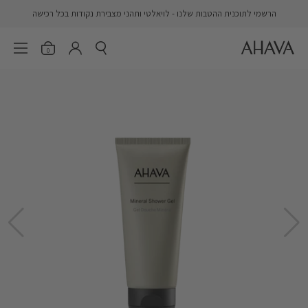
דלג
הרשמי לתוכנית ההטבות שלנו - לויאלטי ותהני מצבירת נקודות בכל רכישה
AHAVA
פתח חיפוש
פתיחת הסל
פתח 
er.account.login
0