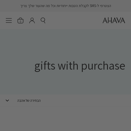
דלג
הצטרפי ל-SMS לקבלת הטבות ייחודיות וכל מה שהעור שלך צריך
AHAVA
פתח חיפוש
פתיחת הסל
פתח 
er.account.login
0
gifts with purchase