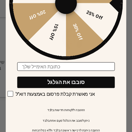
יותר מ-7,000 ביקורות חיוביות
20% Off
25% Off
15% Off
30% Off
לינוי כהן
קרם יום אקסטרים של AHAVA הוא מציל חיים לעור
Email
היבש שלי. הוא מעניק לחות עמוקה שנמשכת כל
ב
היום. העור שלי מרגיש נפלא.
סובבו את הגלגל
אני מאשרת קבלת פרסום באמצעות דוא"ל
ההטבה ללקוחות חדשות בלבד
ניתן לסובב את הגלגל פעם אחת בלבד
לכל הביקורות
​ההטבה ניתנת לרכישה ראשונה בלבד וללא כפל הנחות