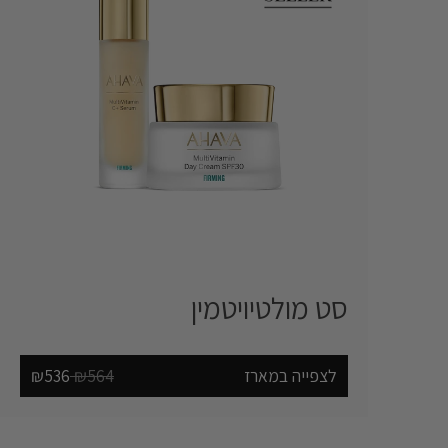
סט מולטיויטמין ‎
לצפייה במארז
₪564
₪536