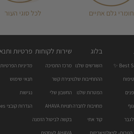
חומרי גלם אתיים
לכל סוגי העור
בלוג
שירות לקוחות
פרטיות ותנא
Best Se
השורשים שלנו
מרכז התמיכה
מדיניות הפרטיות
יפוח
ההתחייבות שלנו
יצירת קשר
תנאי שימוש
פנים
המטרות שלנו
החשבון שלי
נגישות
גוף
מחויבות לחברה
חנויות AHAVA
הגדרות קובצי Cookies
לגבר
קוד אתי
בקשה לביטול הזמנה
 הטבות- לויאלטי
אריזות
AHAVA לעסקים