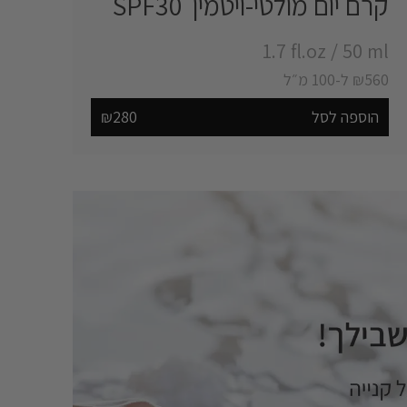
קרם יום מולטי-ויטמין SPF30 ‎
‎1.7 fl.oz
/
‎50 ml
₪560 ל-100 מ״ל
הוספה לסל
₪280