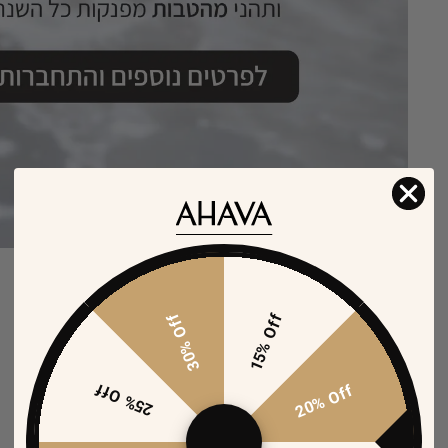
30% Off
15% Off
25% Off
20% Off