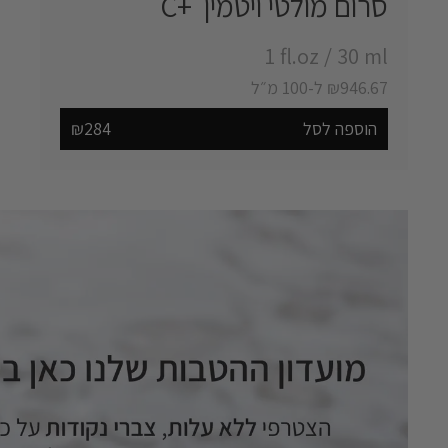
סרום מולטי ויטמין C+ ‎
‎1 fl.oz
/
‎30 ml
₪946.67 ל-100 מ״ל
הוספה לסל
₪284