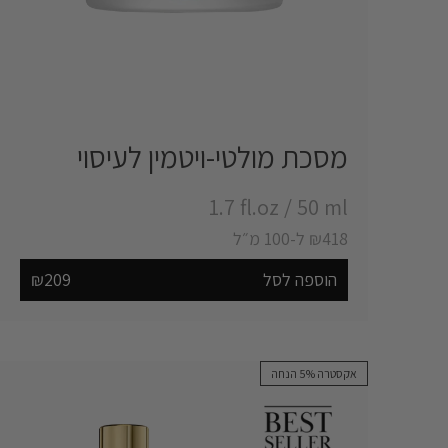
מסכת מולטי-ויטמין לעיסוי ‎
‎1.7 fl.oz
/
‎50 ml
₪418 ל-100 מ״ל
הוספה לסל
₪209
אקסטרה 5% הנחה