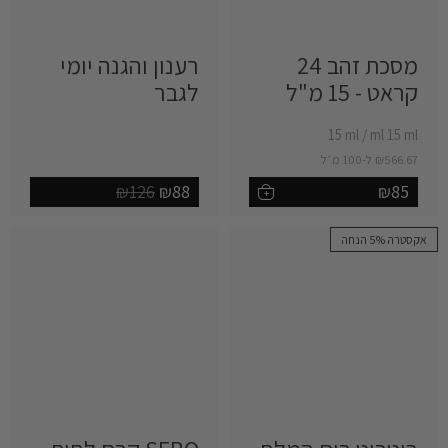
מסכת זהב 24
רענון והגנה יומי
קראט - 15 מ"ל ‎
לגבר ‎
‎15 ml
/
‎ml 15 ml
₪566.67 ל-100 מ״ל
₪126
₪88
₪85
+
הוספה לסל
לצפייה במארז
אקסטרה 5% הנחה