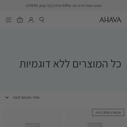
דלג
מבצע זוגות! פריט שני ב60% הנחה | קוד קופון: LOVE60
AHAVA
פתח חיפוש
פתיחת הסל
פתח 
er.account.login
0
כל המוצרים ללא דוגמיות
אקסטרה 20% הנחה