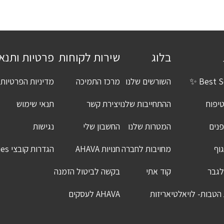
בלוג
שירות לקוחות
פרטיות ותנא
Best Se
השורשים שלנו
מרכז התמיכה
מדיניות הפרטיות
יפוח
ההתחייבות שלנו
יצירת קשר
תנאי שימוש
פנים
המטרות שלנו
החשבון שלי
נגישות
גוף
מחויבות לחברה
חנויות AHAVA
הגדרות קובצי Cookies
לגבר
קוד אתי
בקשה לביטול הזמנה
 הטבות- לויאלטי
אריזות
AHAVA לעסקים