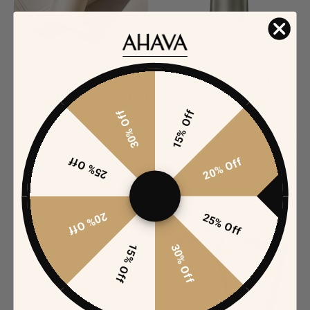
קולקציות
חדש
מהצוואר ועד הרגליים –
חדש! סדרת מוצרי טיפוח
העור זקוק ל-AHAVA
המבוססת על הלובקטריה
30% Off
15% Off
בקיץ חשוב להגן על כל הגוף מהשמש
העור שלך זקוק לשיקום וחיזוק? הכירי את
והזיעה, כולל אזורים שלא תמיד חושבים
סדרת המוצרים החדשה שלנו- סדרת
עליהם כמו הצוואר, הידיים והרגליים.
הלובקטריה,
המבוססת על יכולות הישרדות
AHAVA מציעה פתרון הוליסטי לטיפוח העור
עוצמתיים, של אחד מהאורגניזמים
בקיץ עם קולקציית Sea-kissed המכילה
העתיקים ביותר על פני כדור הארץ.
25% Off
20% Off
תמצית מי מלח מהים המת. המוצרים נותנים
מענה ייעודי לכל אזור בגוף לקיץ מושלם.
קראי עוד
קראי עוד
20% Off
25% Off
15% Off
30% Off