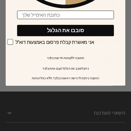
Email
קולקציות
סובבו את הגלגל
סדרת Extreme
למיצוק טבעי, בכל זמן ובכל מקום
אני מאשרת קבלת פרסום באמצעות דוא"ל
בעידן של היום, אנחנו חיים בסביבת
אקסטרים. האקלים המשתנה, קרינת
השמש המתחזקת, צריכת חומרים
ההטבה ללקוחות חדשות בלבד
תעשייתיים וסינטטיים שעולה ועולה, אכילת
מזון מעובד ועוד ועוד. כל אלו גורמים לעור
ניתן לסובב את הגלגל פעם אחת בלבד
שלנו להגיב בהתאם ועם הגיל, גם לאותת לנו
לפעול.
​ההטבה ניתנת לרכישה ראשונה בלבד וללא כפל הנחות
קראי עוד
הישארי מעודכנת
מבטיחים לשלוח רק טיפים על טיפוח העור, לספר לך על השקות של מוצרים חדשים, ומבצעים