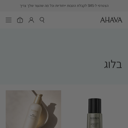
דלג
הצטרפי ל-SMS לקבלת הטבות ייחודיות וכל מה שהעור שלך צריך
AHAVA
פתח חיפוש
פתיחת הסל
פתח 
er.account.login
0
בלוג